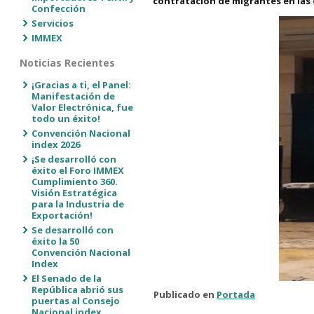
contratación de migrantes en las 
Confección
Servicios
IMMEX
Noticias Recientes
¡Gracias a ti, el Panel:
Manifestación de
Valor Electrónica, fue
todo un éxito!
Convención Nacional
index 2026
¡Se desarrolló con
éxito el Foro IMMEX
Cumplimiento 360.
Visión Estratégica
para la Industria de
Exportación!
Se desarrolló con
éxito la 50
Convención Nacional
Index
El Senado de la
República abrió sus
Publicado en
Portada
puertas al Consejo
Nacional index