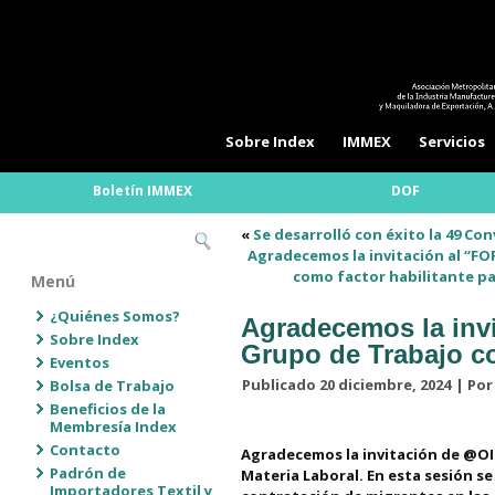
Sobre Index
IMMEX
Servicios
Boletín IMMEX
DOF
«
Se desarrolló con éxito la 49 Co
Agradecemos la invitación al “FOR
como factor habilitante par
Menú
¿Quiénes Somos?
Agradecemos la invi
Sobre Index
Grupo de Trabajo co
Eventos
Publicado
20 diciembre, 2024
|
Por
Bolsa de Trabajo
Beneficios de la
Membresía Index
Contacto
Agradecemos la invitación de @OIM
Padrón de
Materia Laboral. En esta sesión se
Importadores Textil y