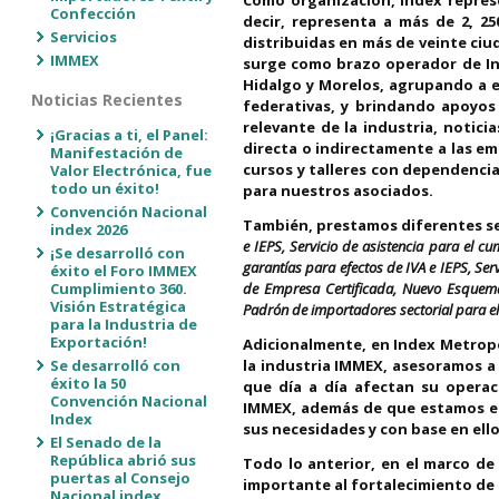
Como organización, Index represe
Confección
decir, representa a más de 2, 2
Servicios
distribuidas en más de veinte ciu
IMMEX
surge como brazo operador de Ind
Hidalgo y Morelos, agrupando a e
Noticias Recientes
federativas, y brindando apoyos 
relevante de la industria, notic
¡Gracias a ti, el Panel:
directa o indirectamente a las e
Manifestación de
cursos y talleres con dependencia
Valor Electrónica, fue
todo un éxito!
para nuestros asociados.
Convención Nacional
También, prestamos diferentes se
index 2026
e IEPS, Servicio de asistencia para el c
¡Se desarrolló con
garantías para efectos de IVA e IEPS, Ser
éxito el Foro IMMEX
Cumplimiento 360.
de Empresa Certificada, Nuevo Esquema 
Visión Estratégica
Padrón de importadores sectorial para el 
para la Industria de
Exportación!
Adicionalmente, en Index Metropo
Se desarrolló con
la industria IMMEX, asesoramos a 
éxito la 50
que día a día afectan su operac
Convención Nacional
IMMEX, además de que estamos en
Index
sus necesidades y con base en ello
El Senado de la
República abrió sus
Todo lo anterior, en el marco d
puertas al Consejo
importante al fortalecimiento de
Nacional index