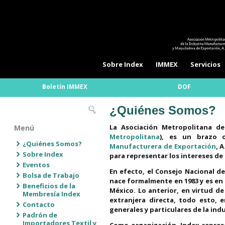
Sobre Index
IMMEX
Servicios
Boletín IMMEX
DOF
¿Quiénes Somos?
La Asociación Metropolitana de
Menú
Metropolitana
), es un brazo 
¿Quiénes Somos?
Manufacturera de Exportación
, 
Sobre Index
para representar los intereses d
Eventos
En efecto, el Consejo Nacional d
Bolsa de Trabajo
nace formalmente en 1983 y es en 
Beneficios de la
México. Lo anterior, en virtud de
Membresía Index
extranjera directa, todo esto, 
Contacto
generales y particulares de la ind
Padrón de
Importadores Textil y